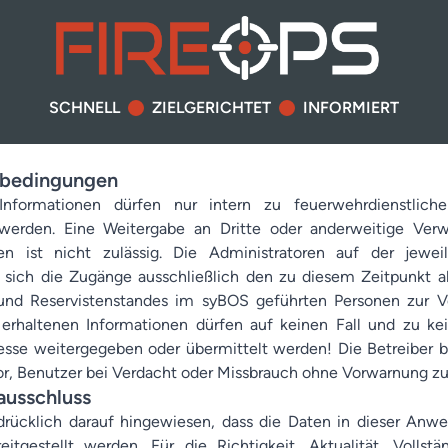
SCHNELL
ZIELGERICHTET
INFORMIERT
bedingungen
Informationen dürfen nur intern zu feuerwehrdienstlic
werden. Eine Weitergabe an Dritte oder anderweitige Ver
en ist nicht zulässig. Die Administratoren auf der jewei
n sich die Zugänge ausschließlich den zu diesem Zeitpunkt al
und Reservistenstandes im syBOS geführten Personen zur V
e erhaltenen Informationen dürfen auf keinen Fall und zu kei
resse weitergegeben oder übermittelt werden! Die Betreiber b
or, Benutzer bei Verdacht oder Missbrauch ohne Vorwarnung zu
ausschluss
drücklich darauf hingewiesen, dass die Daten in dieser An
itgestellt werden. Für die Richtigkeit, Aktualität, Vollstä