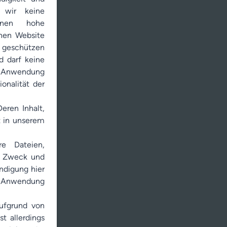
n wir keine
önnen hohe
chen Website
geschützen
d darf keine
r Anwendung
onalität der
eren Inhalt,
ht in unserem
re Dateien,
en Zweck und
ndigung hier
ie Anwendung
ufgrund von
t allerdings