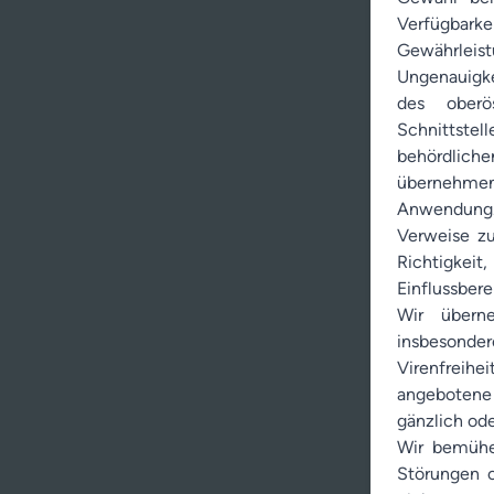
Verfügbark
Gewährlei
Ungenauigke
des oberö
Schnittstel
behördlich
übernehmen 
Anwendung
Verweise zu
Richtigkeit,
Einflussbere
Wir überne
insbesonder
Virenfreihe
angebotene 
gänzlich od
Wir bemühe
Störungen o