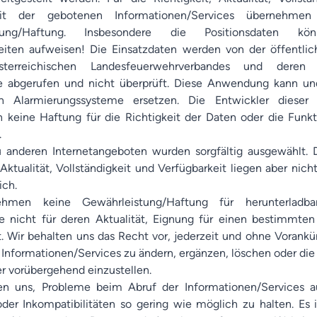
eit der gebotenen Informationen/Services übernehme
stung/Haftung. Insbesondere die Positionsdaten k
iten aufweisen! Die Einsatzdaten werden von der öffentli
sterreichischen Landesfeuerwehrverbandes und deren 
le abgerufen und nicht überprüft. Diese Anwendung kann un
en Alarmierungssysteme ersetzen. Die Entwickler diese
keine Haftung für die Richtigkeit der Daten oder die Funkti
.
 anderen Internetangeboten wurden sorgfältig ausgewählt. D
 Aktualität, Vollständigkeit und Verfügbarkeit liegen aber nic
ich.
hmen keine Gewährleistung/Haftung für herunterladba
e nicht für deren Aktualität, Eignung für einen bestimmt
it. Wir behalten uns das Recht vor, jederzeit und ohne Vorankü
Informationen/Services zu ändern, ergänzen, löschen oder d
er vorübergehend einzustellen.
n uns, Probleme beim Abruf der Informationen/Services a
der Inkompatibilitäten so gering wie möglich zu halten. Es is