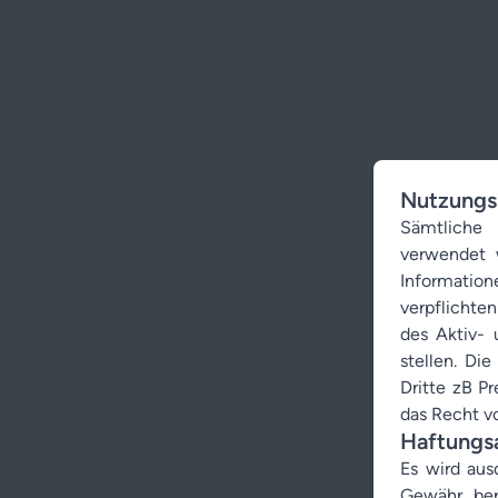
Nutzungs
Sämtliche 
verwendet 
Information
verpflichte
des Aktiv- 
stellen. Di
Dritte zB P
das Recht v
Haftungs
Es wird aus
Gewähr bere